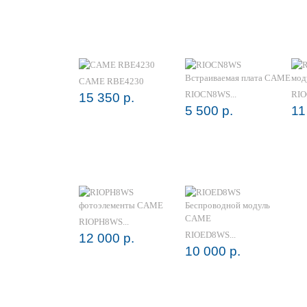
CAME RBE4230
RIOCN8WS...
RIO
15 350 р.
5 500 р.
11
RIOPH8WS...
RIOED8WS...
12 000 р.
10 000 р.