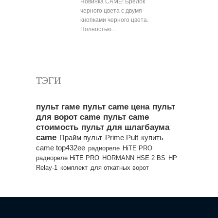
Новинка CAME! Брелок
черного цвета с двумя
кнопками черного цвета.
Полностью...
Все популярные товары
ТЭГИ
пульт гаме
пульт came цена
пульт
для ворот came
пульт came
стоимость
пульт для шлагбаума
came
Прайм пульт
Prime Pult
купить
came top432ee
радиореле
HiTE PRO
радиореле HiTE PRO
HORMANN HSE 2 BS
HP
Relay-1
комплект
для откатных ворот