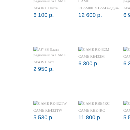
AF43RU Плата...
RGSM001S GSM модуль...
AF43
6 100 р.
12 600 р.
6 
CAME RE432M
CA
AF43S Плата...
6 300 р.
6 
2 950 р.
CAME RE432TW
CAME RBE4RC
CA
5 530 р.
11 800 р.
5 