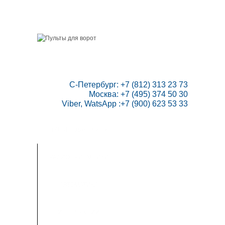
ГЛАВНАЯ
СКИДКИ
ВАШ АККАУНТ
НАПИСАТЬ НАМ
КОНТАКТЫ
КАРТА САЙТА
ТОВАРОВ:
0
 С-Петербург: +7 (812) 313 23 73

Москва: +7 (495) 374 50 30

Viber, WatsApp :+7 (900) 623 53 33
ПУЛЬТЫ ДЛЯ ВОРОТ
РАДИОПРИЕМНИКИ
АВТОМАТИКА
ИНСТРУКЦИИ