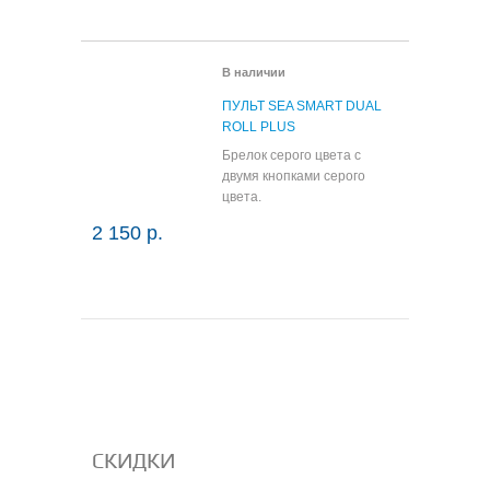
В корзину
Подробнее
В наличии
ПУЛЬТ SEA SMART DUAL
ROLL PLUS
Брелок серого цвета с
двумя кнопками серого
цвета.
2 150 р.
 корзину
Подробнее
СКИДКИ