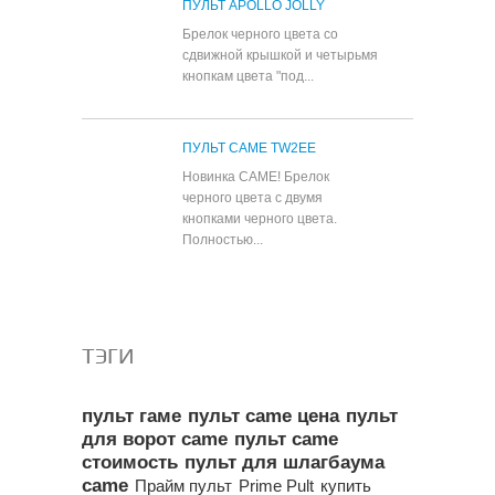
ПУЛЬТ APOLLO JOLLY
Брелок черного цвета со
сдвижной крышкой и четырьмя
кнопкам цвета "под...
ПУЛЬТ CAME TW2EE
Новинка CAME! Брелок
черного цвета с двумя
кнопками черного цвета.
Полностью...
Все популярные товары
ТЭГИ
пульт гаме
пульт came цена
пульт
для ворот came
пульт came
стоимость
пульт для шлагбаума
came
Прайм пульт
Prime Pult
купить