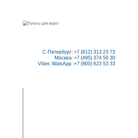
ГЛАВНАЯ
СКИДКИ
ВАШ АККАУНТ
НАПИСАТЬ НАМ
КОНТАКТЫ
КАРТА САЙТА
ТОВАРОВ:
0
 С-Петербург: +7 (812) 313 23 73

Москва: +7 (495) 374 50 30

Viber, WatsApp :+7 (900) 623 53 33
ПУЛЬТЫ ДЛЯ ВОРОТ
РАДИОПРИЕМНИКИ
АВТОМАТИКА
ИНСТРУКЦИИ