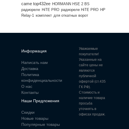
came top432ee
HORMANN HSE 2 BS
радиореле
HiTE PRO
радиореле HiTE PRO
HP
Relay-1
комплект
для откатных ворот
Уважаемые
Информация
покупатели!
Указанные на
Написать нам
сайте цены не
Доставка
являются
Политика
публичной
конфиденциальности
офертой (ст.435
О нас
ГК РФ).
Контакты
Стоимость и
наличие товара
Наши Предложения
просьба
уточнять в
Скидки
офисах продаж.
Новые товары
Популярные товары