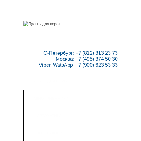
ГЛАВНАЯ
СКИДКИ
ВАШ АККАУНТ
НАПИСАТЬ НАМ
КОНТАКТЫ
КАРТА САЙТА
ТОВАРОВ:
0
 С-Петербург: +7 (812) 313 23 73

Москва: +7 (495) 374 50 30

Viber, WatsApp :+7 (900) 623 53 33
ПУЛЬТЫ ДЛЯ ВОРОТ
РАДИОПРИЕМНИКИ
АВТОМАТИКА
ИНСТРУКЦИИ