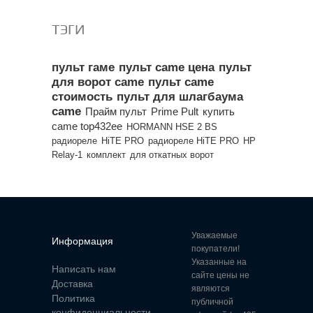
ТЭГИ
пульт гаме
пульт came цена
пульт
для ворот came
пульт came
стоимость
пульт для шлагбаума
came
Прайм пульт
Prime Pult
купить
came top432ee
HORMANN HSE 2 BS
радиореле
HiTE PRO
радиореле HiTE PRO
HP
Relay-1
комплект
для откатных ворот
Уважаемые
Информация
покупатели!
Указанные на
Написать нам
сайте цены не
Доставка
являются
Политика
публичной
конфиденциальности