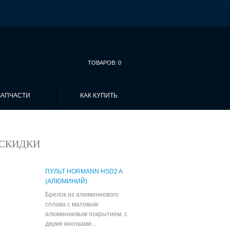
ТОВАРОВ:
0
ЗАПЧАСТИ
КАК КУПИТЬ
СКИДКИ
ПУЛЬТ HORMANN HSD2 A
(АЛЮМИНИЙ)
Брелок из алюминиевого
сплава с матовым
алюминиевым покрытием, с
двумя кнопками...