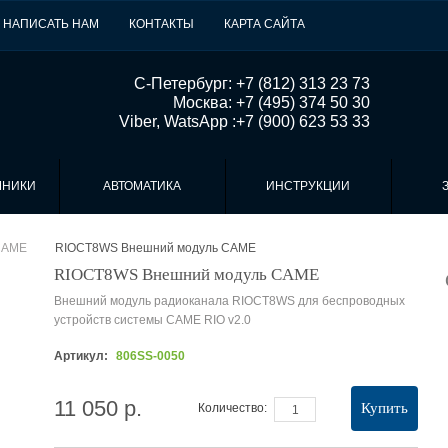
НАПИСАТЬ НАМ
КОНТАКТЫ
КАРТА САЙТА
 С-Петербург: +7 (812) 313 23 73

Москва: +7 (495) 374 50 30

Viber, WatsApp :+7 (900) 623 53 33
МНИКИ
АВТОМАТИКА
ИНСТРУКЦИИ
CAME
RIOCT8WS Внешний модуль CAME
>
RIOCT8WS Внешний модуль CAME
Внешний модуль радиоканала RIOCT8WS для беспроводных
устройств системы CAME RIO v2.0
Артикул:
806SS-0050
11 050 р.
Купить
Количество: