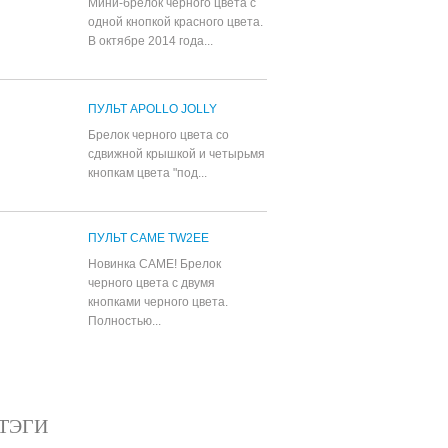
Мини-брелок черного цвета с
одной кнопкой красного цвета.
В октябре 2014 года...
ПУЛЬТ APOLLO JOLLY
Брелок черного цвета со
сдвижной крышкой и четырьмя
кнопкам цвета "под...
ПУЛЬТ CAME TW2EE
Новинка CAME! Брелок
черного цвета с двумя
кнопками черного цвета.
Полностью...
Все популярные товары
ТЭГИ