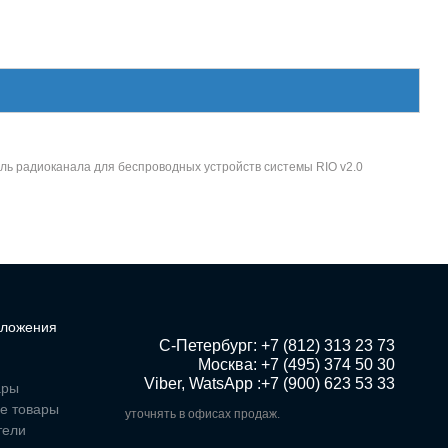
 радиоканала для беспроводных устройств системы RIO v2.0
ложения
 С-Петербург: +7 (812) 313 23 73

Москва: +7 (495) 374 50 30

Viber, WatsApp :+7 (900) 623 53 33
ары
е товары
уточнять в офисах продаж.
тели