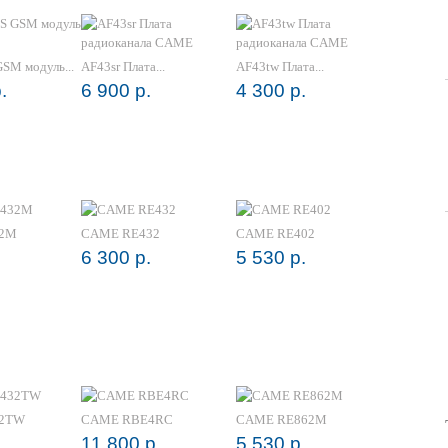
M модуль...
AF43sr Плата...
AF43tw Плата...
.
6 900 р.
4 300 р.
32M
CAME RE432
CAME RE402
6 300 р.
5 530 р.
32TW
CAME RBE4RC
CAME RE862M
11 800 р.
5 530 р.