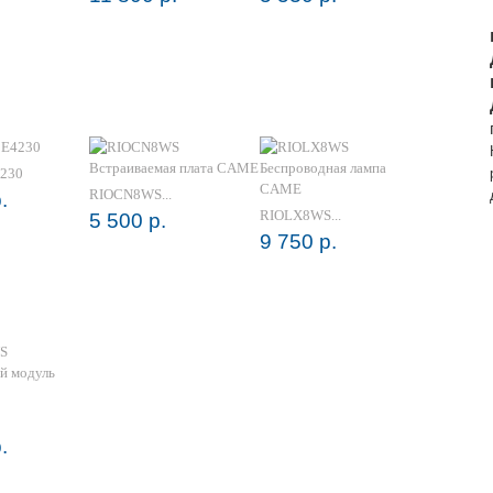
230
RIOCN8WS...
.
RIOLX8WS...
5 500 р.
9 750 р.
.