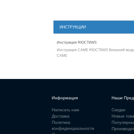
ИНСТРУКЦИИ
Инструкция RIOCT8WS
Инструкция CAME RIOCT8WS Внешний модуль
CAME
Информация
Наши Пред
Написать нам
Скидки
Доставка
Новые тов
Политика
Популярны
конфиденциальности
Производи