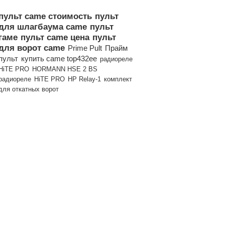
пульт came стоимость
пульт
для шлагбаума came
пульт
гаме
пульт came цена
пульт
для ворот came
Prime Pult
Прайм
пульт
купить came top432ee
радиореле
HiTE PRO
HORMANN HSE 2 BS
радиореле
HiTE PRO
HP Relay-1
комплект
для откатных ворот