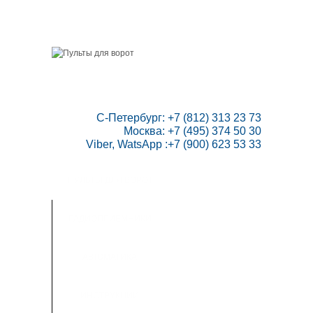
ГЛАВНАЯ
СКИДКИ
ВАШ АККАУНТ
НАПИСАТЬ НАМ
КОНТАКТЫ
КАРТА САЙТА
ТОВАРОВ:
0
 С-Петербург: +7 (812) 313 23 73

Москва: +7 (495) 374 50 30

Viber, WatsApp :+7 (900) 623 53 33
ПУЛЬТЫ ДЛЯ ВОРОТ
РАДИОПРИЕМНИКИ
АВТОМАТИКА
ИНСТРУКЦИИ