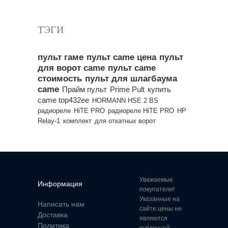
Все популярные товары
ТЭГИ
пульт гаме
пульт came цена
пульт
для ворот came
пульт came
стоимость
пульт для шлагбаума
came
Прайм пульт
Prime Pult
купить
came top432ee
HORMANN HSE 2 BS
радиореле
HiTE PRO
радиореле HiTE PRO
HP
Relay-1
комплект
для откатных ворот
Уважаемые
Информация
покупатели!
Указанные на
Написать нам
сайте цены не
Доставка
являются
Политика