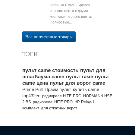
Новинка CAME! Брелок
черного цвета с двумя
кнопками черного цвета.
Полностью...
Все популярные товары
ТЭГИ
пульт came стоимость
пульт для
шлагбаума came
пульт гаме
пульт
came цена
пульт для ворот came
Prime Pult
Прайм пульт
купить came
top432ee
радиореле HiTE PRO
HORMANN HSE
2 BS
радиореле
HiTE PRO
HP Relay-1
комплект
для откатных ворот