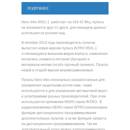
ПОДРОБНЕЕ
Nero Intro 8501-1 работает на 434.42 Мгц, пульты
не копируются друг от друга, для передачи данных
используется роллинг код.
В октябре 2014 года производитель пультов
выпустил новую версию пульта INTRO 8501-1
отличающуюся внешним видом корпуса, изменения
коснулись элемента питания (батареи) и
материала кнопки (особо прочный силикон). Пульты
новой и старой версии взаимозаменяемые.
Пульты Nero Intro изначально разработанные для
управления защитными роллетами, также
используются и для управления автоматикой ворот
и шлагбаумами разных производителей. При этом
используются приемники NERO серии INTRO. В
радиоприемниках NERO серии INTRO реализована
функция дистанционного программирования
дополнительных пультов, а ак же функция запрета
на дистанционное программирование. Так же
дополнительный пульт можно запрограммировать