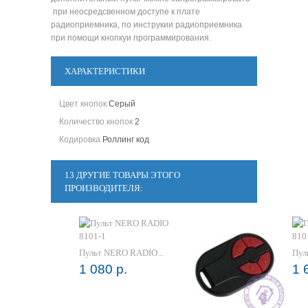
при неосредсвенном доступе к плате
радиоприемника, по инструкии радиоприемника
при помощи кнопкуи программирования.
ХАРАКТЕРИСТИКИ
Цвет кнопок
Серый
Количество кнопок
2
Кодировка
Роллинг код
13 ДРУГИЕ ТОВАРЫ ЭТОГО
ПРОИЗВОДИТЕЛЯ:
Пульт NERO RADIO...
Пул
1 080 р.
1 