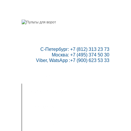
ГЛАВНАЯ
СКИДКИ
ВАШ АККАУНТ
НАПИСАТЬ НАМ
КОНТАКТЫ
КАРТА САЙТА
ТОВАРОВ:
0
 С-Петербург: +7 (812) 313 23 73

Москва: +7 (495) 374 50 30

Viber, WatsApp :+7 (900) 623 53 33
ПУЛЬТЫ ДЛЯ ВОРОТ
РАДИОПРИЕМНИКИ
АВТОМАТИКА
ИНСТРУКЦИИ