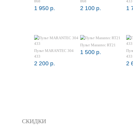
868
868
433
1 950 р.
2 100 р.
1 
Пульт Marantec RT21
Пульт MARANTEC 304
Пул
1 500 р.
433
433
2 200 р.
2 
СКИДКИ