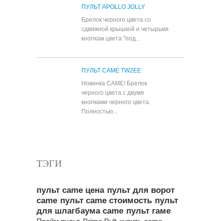
ПУЛЬТ APOLLO JOLLY
Брелок черного цвета со
сдвижной крышкой и четырьмя
кнопкам цвета "под...
ПУЛЬТ CAME TW2EE
Новинка CAME! Брелок
черного цвета с двумя
кнопками черного цвета.
Полностью...
Все популярные товары
ТЭГИ
пульт came цена
пульт для ворот
came
пульт came стоимость
пульт
для шлагбаума came
пульт гаме