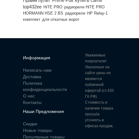
Прайм пульт
Prime Pult
купить came
top432ee
HiTE PRO
радиореле HiTE PRO
HORMANN HSE 2 BS
радиореле
HP Relay-1
комплект
для откатных ворот
Уважаемые
Информация
покупатели!
Указанные на
Написать нам
сайте цены не
Доставка
являются
Политика
публичной
конфиденциальности
офертой (ст.435
О нас
ГК РФ).
Контакты
Стоимость и
наличие товара
Наши Предложения
просьба
уточнять в
Скидки
офисах продаж.
Новые товары
Популярные товары