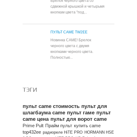
Брелок черного цвета со
сдвижной крышкой и четырьмя
кнопкам цвета "под...
ПУЛЬТ CAME TW2EE
Новинка CAME! Брелок
черного цвета с двумя
кнопками черного цвета.
Полностью...
Все популярные товары
ТЭГИ
пульт came стоимость
пульт для
шлагбаума came
пульт гаме
пульт
came цена
пульт для ворот came
Prime Pult
Прайм пульт
купить came
top432ee
радиореле HiTE PRO
HORMANN HSE