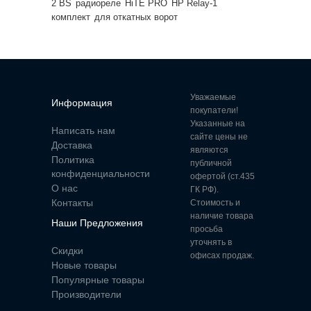
2 BS
радиореле
HiTE PRO
HP Relay-1
комплект
для откатных ворот
Уважаемые
Информация
покупатели!
Указанные на
Написать нам
сайте цены не
Доставка
являются
Политика
публичной
конфиденциальности
офертой (ст.435
О нас
ГК РФ).
Контакты
Стоимость и
наличие товара
Наши Предложения
просьба
уточнять в
Скидки
офисах продаж.
Новые товары
Популярные товары
Производители