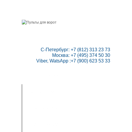
ГЛАВНАЯ
СКИДКИ
ВАШ АККАУНТ
НАПИСАТЬ НАМ
КОНТАКТЫ
КАРТА САЙТА
ТОВАРОВ:
0
 С-Петербург: +7 (812) 313 23 73

Москва: +7 (495) 374 50 30

Viber, WatsApp :+7 (900) 623 53 33
ПУЛЬТЫ ДЛЯ ВОРОТ
РАДИОПРИЕМНИКИ
АВТОМАТИКА
ИНСТРУКЦИИ