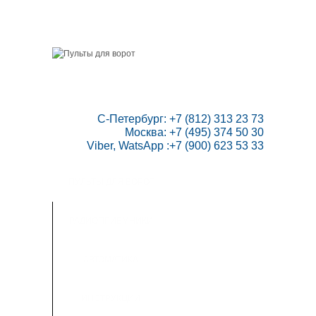
ГЛАВНАЯ
СКИДКИ
ВАШ АККАУНТ
НАПИСАТЬ НАМ
КОНТАКТЫ
КАРТА САЙТА
ТОВАРОВ:
0
 С-Петербург: +7 (812) 313 23 73

Москва: +7 (495) 374 50 30

Viber, WatsApp :+7 (900) 623 53 33
ПУЛЬТЫ ДЛЯ ВОРОТ
РАДИОПРИЕМНИКИ
АВТОМАТИКА
ИНСТРУКЦИИ