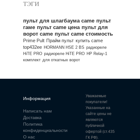
ТЭГИ
пульт для шлагбаума came
пульт
гаме
пульт came цена
пульт для
ворот came
пульт came стоимость
Prime Pult
Прайм пульт
купить came
top432ee
HORMANN HSE 2 BS
радиореле
HiTE PRO
радиореле HiTE PRO
HP Relay-1
комплект
для откатных ворот
Уважаемые
Информация
покупатели!
Указанные на
Написать нам
сайте цены не
Доставка
являются
Политика
публичной
конфиденциальности
офертой (ст.435
О нас
ГК РФ).