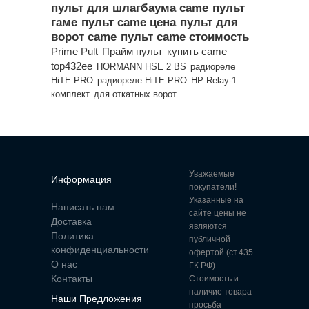
пульт для шлагбаума came
пульт
гаме
пульт came цена
пульт для
ворот came
пульт came стоимость
Prime Pult
Прайм пульт
купить came
top432ee
HORMANN HSE 2 BS
радиореле
HiTE PRO
радиореле HiTE PRO
HP Relay-1
комплект
для откатных ворот
Уважаемые
Информация
покупатели!
Указанные на
Написать нам
сайте цены не
Доставка
являются
Политика
публичной
конфиденциальности
офертой (ст.435
О нас
ГК РФ).
Контакты
Стоимость и
наличие товара
Наши Предложения
просьба