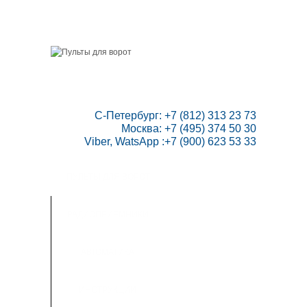
ГЛАВНАЯ
СКИДКИ
ВАШ АККАУНТ
НАПИСАТЬ НАМ
КОНТАКТЫ
КАРТА САЙТА
ТОВАРОВ:
0
 С-Петербург: +7 (812) 313 23 73

Москва: +7 (495) 374 50 30

Viber, WatsApp :+7 (900) 623 53 33
ПУЛЬТЫ ДЛЯ ВОРОТ
РАДИОПРИЕМНИКИ
АВТОМАТИКА
ИНСТРУКЦИИ