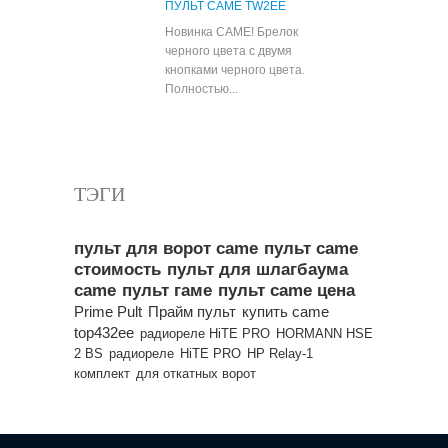
ПУЛЬТ CAME TW2EE
Новинка CAME! Брелок
черного цвета с двумя
кнопками черного цвета.
Полностью...
Все популярные товары
ТЭГИ
пульт для ворот came
пульт came
стоимость
пульт для шлагбаума
came
пульт гаме
пульт came цена
Prime Pult
Прайм пульт
купить came
top432ee
радиореле HiTE PRO
HORMANN HSE
2 BS
радиореле
HiTE PRO
HP Relay-1
комплект
для откатных ворот