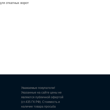
для откатных ворот
Уважаемые покупатели!
Указанные на сайте цены не
являются публичной офертой
(ст.435 ГК РФ). Стоимость и
наличие товара просьба