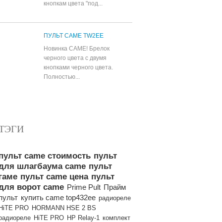
кнопкам цвета "под...
ПУЛЬТ CAME TW2EE
Новинка CAME! Брелок
черного цвета с двумя
кнопками черного цвета.
Полностью...
Все популярные товары
ТЭГИ
пульт came стоимость
пульт
для шлагбаума came
пульт
гаме
пульт came цена
пульт
для ворот came
Prime Pult
Прайм
пульт
купить came top432ee
радиореле
HiTE PRO
HORMANN HSE 2 BS
радиореле
HiTE PRO
HP Relay-1
комплект