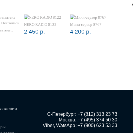
NERO RADIO 8122
Мини-сервер 8767
атель...
2 450 р.
4 200 р.
ложения
 С-Петербург: +7 (812) 313 23 73

Москва: +7 (495) 374 50 30

Viber, WatsApp :+7 (900) 623 53 33
ары