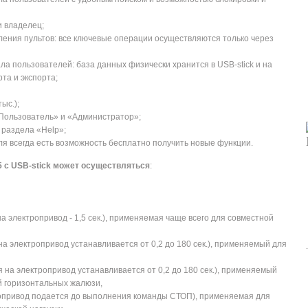
и владелец;
ления пультов: все ключевые операции осуществляются только через
а пользователей: база данных физически хранится в USB-stick и на
та и экспорта;
ыс.);
Пользователь» и «Администратор»;
раздела «Help»;
я всегда есть возможность бесплатно получить новые функции.
5 с USB-stick
может осуществляться
:
 электропривод - 1,5 сек.), применяемая чаще всего для совместной
 электропривод устанавливается от 0,2 до 180 сек.), применяемый для
на электропривод устанавливается от 0,2 до 180 сек.), применяемый
й горизонтальных жалюзи,
опривод подается до выполнения команды СТОП), применяемая для