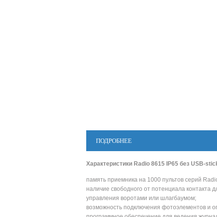
ПОДРОБНЕЕ
Характеристики
Radio 8615 IP65 без USB-stic
память приемника на 1000 пультов серий Radio и
наличие свободного от потенциала контакта д
управления воротами или шлагбаумом;
возможность подключения фотоэлементов и о
программное обеспечение для ведения журнал