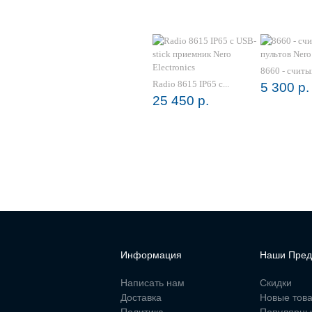
8660 - cчитыв
Radio 8615 IP65 с...
5 300 р.
25 450 р.
Информация
Наши Пред
Написать нам
Скидки
Доставка
Новые тов