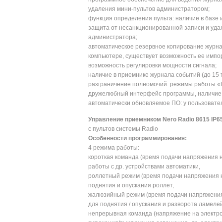
удаления мини-пультов администратором;
функция определения пульта: наличие в базе 
защита от несанкционированной записи и уда
администратора;
автоматическое резервное копирование журнал
компьютере, существует возможность ее импор
возможность регулировки мощности сигнала;
наличие в приемнике журнала событий (до 15 т
разграничение полномочий: режимы работы «
дружелюбный интерфейс программы, наличие 
автоматически обновляемое ПО: у пользовател
Управление приемником Nero
Radio 8615 IP6
с пультов системы Radio
Особенности программирования:
4 режима работы:
короткая команда (время подачи напряжения на
работы с др. устройствами автоматики,
роллетный режим (время подачи напряжения на
поднятия и опускания роллет,
жалюзийный режим (время подачи напряжения 
для поднятия / опускания и разворота ламеле
непрерывная команда (напряжение на электр