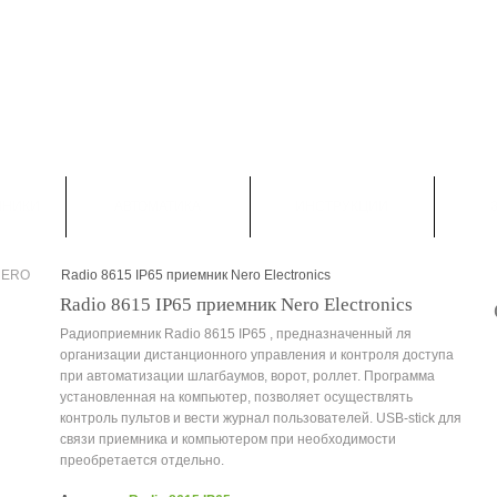
НАПИСАТЬ НАМ
КОНТАКТЫ
КАРТА САЙТА
 С-Петербург: +7 (812) 313 23 73

Москва: +7 (495) 374 50 30

Viber, WatsApp :+7 (900) 623 53 33
МНИКИ
АВТОМАТИКА
ИНСТРУКЦИИ
NERO
Radio 8615 IP65 приемник Nero Electronics
>
Radio 8615 IP65 приемник Nero Electronics
Радиоприемник Radio 8615 IP65 , предназначенный ля
организации дистанционного управления и контроля доступа
при автоматизации шлагбаумов, ворот, роллет. Программа
установленная на компьютер, позволяет осуществлять
контроль пультов и вести журнал пользователей. USB-stick для
связи приемника и компьютером при необходимости
преобретается отдельно.