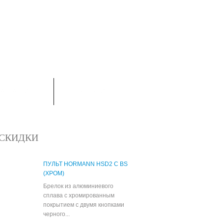
ТОВАРОВ:
0
ЗАПЧАСТИ
КАК КУПИТЬ
СКИДКИ
ПУЛЬТ HORMANN HSD2 C BS
(ХРОМ)
Брелок из алюминиевого
сплава с хромированным
покрытием с двумя кнопками
черного...