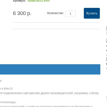
Артикул:
Radio 8615 IP65
6 300 р.
Купить
Количество:
k
:
 Intro II;
ля подключения к автоматике других производителей, например, к блоку
птосенсора;
а пользователей с удобным поиском и возможностью блокировки и