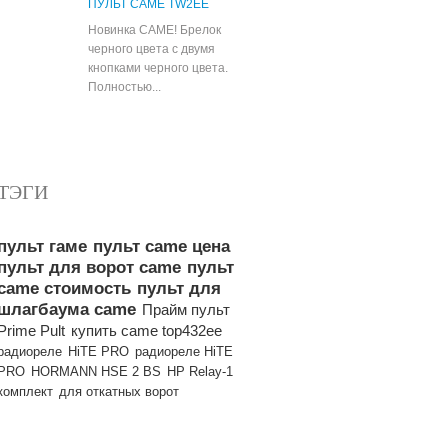
ПУЛЬТ CAME TW2EE
Новинка CAME! Брелок
черного цвета с двумя
кнопками черного цвета.
Полностью...
Все популярные товары
ТЭГИ
пульт гаме
пульт came цена
пульт для ворот came
пульт
came стоимость
пульт для
шлагбаума came
Прайм пульт
Prime Pult
купить came top432ee
радиореле
HiTE PRO
радиореле HiTE
PRO
HORMANN HSE 2 BS
HP Relay-1
комплект
для откатных ворот