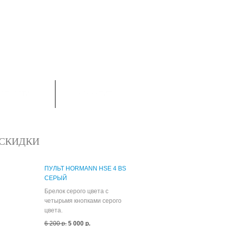
ТОВАРОВ:
0
ЗАПЧАСТИ
КАК КУПИТЬ
СКИДКИ
ПУЛЬТ HORMANN HSE 4 BS
СЕРЫЙ
Брелок серого цвета с
четырьмя кнопками серого
цвета.
6 200 р.
5 000 р.