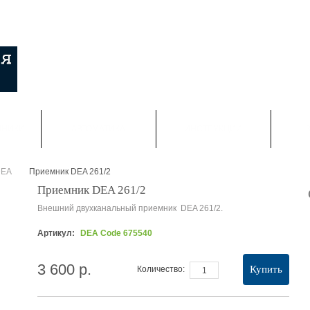
НАПИСАТЬ НАМ
КОНТАКТЫ
КАРТА САЙТА
 С-Петербург: +7 (812) 313 23 73

Москва: +7 (495) 374 50 30

Viber, WatsApp :+7 (900) 623 53 33
МНИКИ
АВТОМАТИКА
ИНСТРУКЦИИ
DEA
Приемник DEA 261/2
>
Приемник DEA 261/2
Внешний двухканальный приемник DEA 261/2.
Артикул:
DEA Code 675540
3 600 р.
Купить
Количество: