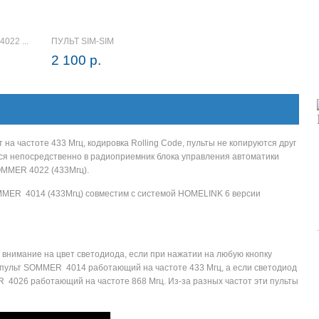
022 ...
ПУЛЬТ SIM-SIM
2 100 р.
а частоте 433 Мгц, кодировка Rolling Code, пульты не копируются друг
ся непосредственно в радиоприемник блока управления автоматики
OMMER 4022 (433Мгц).
MER 4014 (433Мгц) совместим с системой HOMELINK 6 версии
внимание на цвет светодиода, если при нажатии на любую кнопку
о пульт SOMMER 4014 работающий на частоте 433 Мгц, а если светодиод
 4026 работающий на частоте 868 Мгц. Из-за разных частот эти пульты