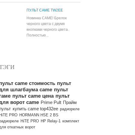
ПУЛЬТ CAME TW2EE
Новинка CAME! Брелок
черного цвета с двумя
кнопками черного цвета.
Полностью...
Все популярные товары
ТЭГИ
пульт came стоимость
пульт
для шлагбаума came
пульт
гаме
пульт came цена
пульт
для ворот came
Prime Pult
Прайм
пульт
купить came top432ee
радиореле
HiTE PRO
HORMANN HSE 2 BS
радиореле
HiTE PRO
HP Relay-1
комплект
для откатных ворот