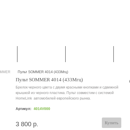
НАПИСАТЬ НАМ
КОНТАКТЫ
КАРТА САЙТА
 С-Петербург: +7 (812) 313 23 73

Москва: +7 (495) 374 50 30

Viber, WatsApp :+7 (900) 623 53 33
МНИКИ
АВТОМАТИКА
ИНСТРУКЦИИ
OMMER
Пульт SOMMER 4014 (433Мгц)
>
Пульт SOMMER 4014 (433Мгц)
Брелок черного цвета с двумя красными кнопками и сдвижной
крышкой из черного пластика. Пульт совместим с системой
HomeLink автомобилей европейского рынка.
Артикул:
4014V000
3 800 р.
Купить