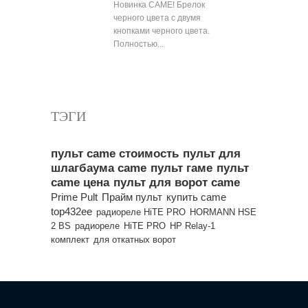
Новинка CAME! Брелок
черного цвета с двумя
кнопками черного цвета.
Полностью...
Все популярные товары
ТЭГИ
пульт came стоимость
пульт для
шлагбаума came
пульт гаме
пульт
came цена
пульт для ворот came
Prime Pult
Прайм пульт
купить came
top432ee
радиореле HiTE PRO
HORMANN HSE
2 BS
радиореле
HiTE PRO
HP Relay-1
комплект
для откатных ворот