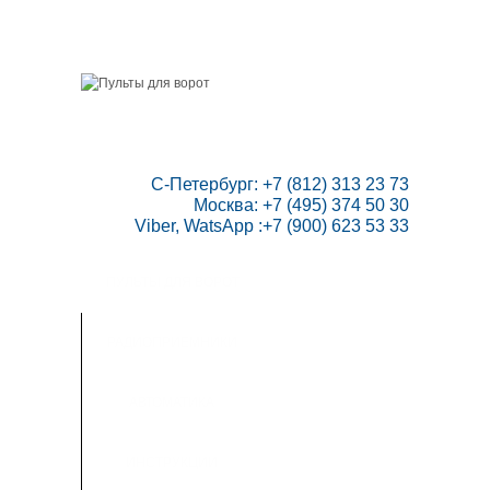
ГЛАВНАЯ
СКИДКИ
ВАШ АККАУНТ
НАПИСАТЬ НАМ
КОНТАКТЫ
КАРТА САЙТА
ТОВАРОВ:
0
 С-Петербург: +7 (812) 313 23 73

Москва: +7 (495) 374 50 30

Viber, WatsApp :+7 (900) 623 53 33
ПУЛЬТЫ ДЛЯ ВОРОТ
РАДИОПРИЕМНИКИ
АВТОМАТИКА
ИНСТРУКЦИИ