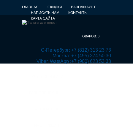
ГЛАВНАЯ
СКИДКИ
ВАШ АККАУНТ
НАПИСАТЬ НАМ
КОНТАКТЫ
КАРТА САЙТА
ТОВАРОВ:
0
 С-Петербург: +7 (812) 313 23 73

Москва: +7 (495) 374 50 30

Viber, WatsApp :+7 (900) 623 53 33
ПУЛЬТЫ ДЛЯ ВОРОТ
РАДИОПРИЕМНИКИ
АВТОМАТИКА
ИНСТРУКЦИИ