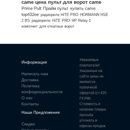
came цена
пульт для ворот came
Prime Pult
Прайм пульт
купить came
top432ee
радиореле HiTE PRO
HORMANN HSE
2 BS
радиореле
HiTE PRO
HP Relay-1
комплект
для откатных ворот
Уважаемые
Информация
покупатели!
Указанные на
Написать нам
сайте цены не
Доставка
являются
Политика
публичной
конфиденциальности
офертой (ст.435
О нас
ГК РФ).
Контакты
Стоимость и
наличие товара
Наши Предложения
просьба
уточнять в
Скидки
офисах продаж.