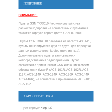
ПОДРОБНЕЕ
ВНИМАНИЕ!
Пульты GSN TXRC10 (черного цвета) из-за
разности кодировки не совместимы с пультами в
таком же корпусе серого цвета GSN
TR-500F.
Пульт GSN TXRC10 работает на частоте 433 Мгц,
пульты не копируются друг от друга, для передачи
данных используется
keeloq (
роллинг код).
Дополнительные пульты записываются
непосредственно в радиоприемник. Пульт
совместим с приемниками GSN имеющих в своем
обозначении букву R (
ACS-101R, ACS-102R, ACS-
112R, ACS-114R, ACS-124R, ACS-126R, ACS-144R,
ACS-146R), не совместим с приемниками
ACS-101,
ACS-102.
ХАРАКТЕРИСТИКИ
Цвет корпуса
Черный