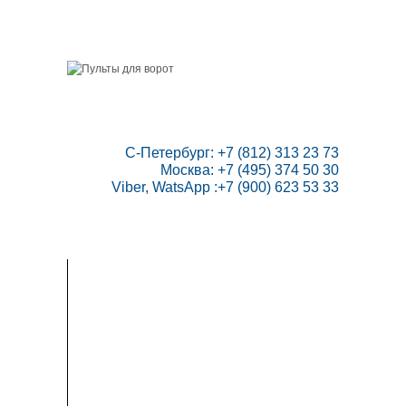
ГЛАВНАЯ
СКИДКИ
ВАШ АККАУНТ
НАПИСАТЬ НАМ
КОНТАКТЫ
КАРТА САЙТА
ТОВАРОВ:
0
 С-Петербург: +7 (812) 313 23 73

Москва: +7 (495) 374 50 30

Viber, WatsApp :+7 (900) 623 53 33
ПУЛЬТЫ ДЛЯ ВОРОТ
РАДИОПРИЕМНИКИ
АВТОМАТИКА
ИНСТРУКЦИИ