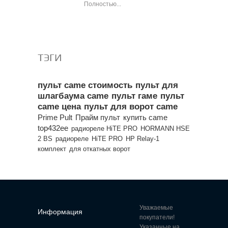
Полностью...
Все популярные товары
ТЭГИ
пульт came стоимость
пульт для
шлагбаума came
пульт гаме
пульт
came цена
пульт для ворот came
Prime Pult
Прайм пульт
купить came
top432ee
радиореле HiTE PRO
HORMANN HSE
2 BS
радиореле
HiTE PRO
HP Relay-1
комплект
для откатных ворот
Уважаемые
Информация
покупатели!
Указанные на