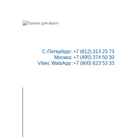
ГЛАВНАЯ
СКИДКИ
ВАШ АККАУНТ
НАПИСАТЬ НАМ
КОНТАКТЫ
КАРТА САЙТА
ТОВАРОВ:
0
 С-Петербург: +7 (812) 313 23 73

Москва: +7 (495) 374 50 30

Viber, WatsApp :+7 (900) 623 53 33
ПУЛЬТЫ ДЛЯ ВОРОТ
РАДИОПРИЕМНИКИ
АВТОМАТИКА
ИНСТРУКЦИИ