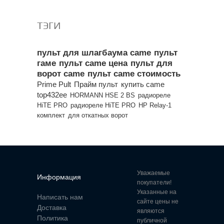
ТЭГИ
пульт для шлагбаума came
пульт
гаме
пульт came цена
пульт для
ворот came
пульт came стоимость
Prime Pult
Прайм пульт
купить came
top432ee
HORMANN HSE 2 BS
радиореле
HiTE PRO
радиореле HiTE PRO
HP Relay-1
комплект
для откатных ворот
Уважаемые
Информация
покупатели!
Указанные на
Написать нам
сайте цены не
Доставка
являются
Политика
публичной