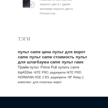
черного цвета с двумя
кнопками черного цвета.
Полностью...
Все популярные товары
ТЭГИ
пульт came цена
пульт для ворот
came
пульт came стоимость
пульт
для шлагбаума came
пульт гаме
Прайм пульт
Prime Pult
купить came
top432ee
HiTE PRO
радиореле HiTE PRO
HORMANN HSE 2 BS
радиореле
HP Relay-1
комплект
для откатных ворот