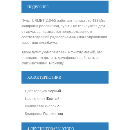
ПОДРОБНЕЕ
Пульт URMET 1104/5 работает на частоте 433 Мгц,
кодировка роллинг код, пульты не копируются друг
от друга, записываются непосредсвенно в
соответсвующий радиоприемник блока управления
ворот или шлагбаума.
Также пульт укомплектован
Proximity
меткой, что
позволяет открывать домофоны и работать со
считывателями
Proximity
.
ХАРАКТЕРИСТИКИ
Цвет корпуса
Черный
Цвет кнопок
Желтый
Количество кнопок
2
Кодировка
Роллинг код
4 ДРУГИЕ ТОВАРЫ ЭТОГО