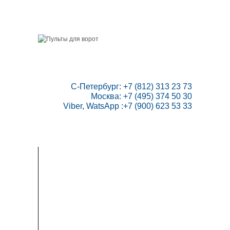
ГЛАВНАЯ
СКИДКИ
ВАШ АККАУНТ
НАПИСАТЬ НАМ
КОНТАКТЫ
КАРТА САЙТА
ТОВАРОВ:
0
 С-Петербург: +7 (812) 313 23 73

Москва: +7 (495) 374 50 30

Viber, WatsApp :+7 (900) 623 53 33
ПУЛЬТЫ ДЛЯ ВОРОТ
РАДИОПРИЕМНИКИ
АВТОМАТИКА
ИНСТРУКЦИИ