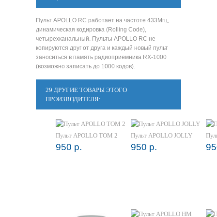
Пульт APOLLO RC работает на частоте 433Мгц,
динамическая кодировка (Rolling Code),
четырехканальный. Пульты APOLLO RC не
копируются друг от друга и каждый новый пульт
заноситься в память радиоприемника RX-1000
(возможно записать до 1000 кодов).
29 ДРУГИЕ ТОВАРЫ ЭТОГО
ПРОИЗВОДИТЕЛЯ:
Пульт APOLLO TOM 2
Пульт APOLLO JOLLY
Пул
950 р.
950 р.
95