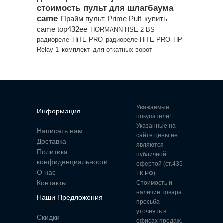
стоимость
пульт для шлагбаума
came
Прайм пульт
Prime Pult
купить
came top432ee
HORMANN HSE 2 BS
радиореле
HiTE PRO
радиореле HiTE PRO
HP
Relay-1
комплект
для откатных ворот
Уважаемые
Информация
покупатели!
Указанные на
Написать нам
сайте цены не
Доставка
являются
Политика
публичной
конфиденциальности
офертой (ст.435
О нас
ГК РФ).
Контакты
Стоимость и
наличие товара
Наши Предложения
просьба
уточнять в
Скидки
офисах продаж.