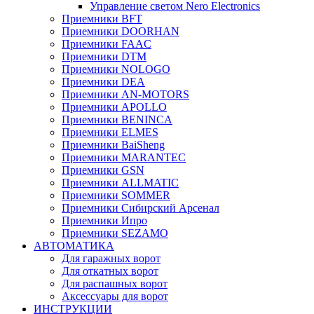
Управление светом Nero Electronics
Приемники BFT
Приемники DOORHAN
Приемники FAAC
Приемники DTM
Приемники NOLOGO
Приемники DEA
Приемники AN-MOTORS
Приемники APOLLO
Приемники BENINCA
Приемники ELMES
Приемники BaiSheng
Приемники MARANTEC
Приемники GSN
Приемники ALLMATIC
Приемники SOMMER
Приемники Сибирский Арсенал
Приемники Ипро
Приемники SEZAMO
АВТОМАТИКА
Для гаражных ворот
Для откатных ворот
Для распашных ворот
Аксессуары для ворот
ИНСТРУКЦИИ