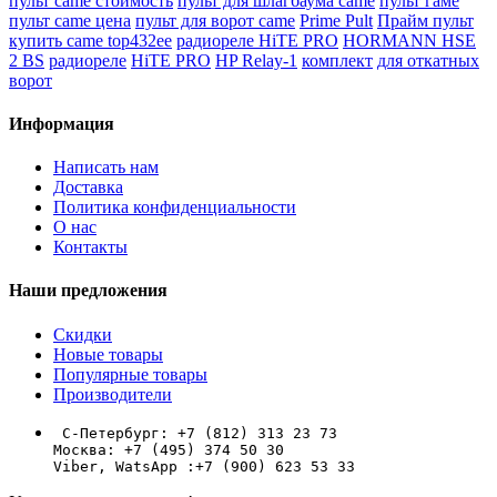
пульт came стоимость
пульт для шлагбаума came
пульт гаме
пульт came цена
пульт для ворот came
Prime Pult
Прайм пульт
купить came top432ee
радиореле HiTE PRO
HORMANN HSE
2 BS
радиореле
HiTE PRO
HP Relay-1
комплект
для откатных
ворот
Информация
Написать нам
Доставка
Политика конфиденциальности
О нас
Контакты
Наши предложения
Скидки
Новые товары
Популярные товары
Производители
 С-Петербург: +7 (812) 313 23 73

Москва: +7 (495) 374 50 30

Viber, WatsApp :+7 (900) 623 53 33