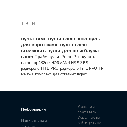
Все популярные товары
ТЭГИ
пульт гаме
пульт came цена
пульт
для ворот came
пульт came
стоимость
пульт для шлагбаума
came
Прайм пульт
Prime Pult
купить
came top432ee
HORMANN HSE 2 BS
радиореле
HiTE PRO
радиореле HiTE PRO
HP
Relay-1
комплект
для откатных ворот
Уважаемые
Информация
покупатели!
Указанные на
Написать нам
сайте цены не
Доставка