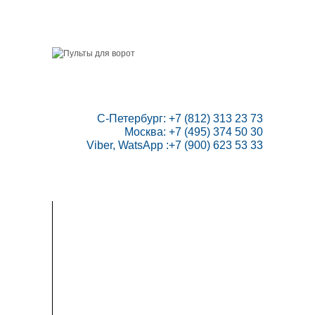
ГЛАВНАЯ
СКИДКИ
ВАШ АККАУНТ
НАПИСАТЬ НАМ
КОНТАКТЫ
КАРТА САЙТА
ТОВАРОВ:
0
 С-Петербург: +7 (812) 313 23 73

Москва: +7 (495) 374 50 30

Viber, WatsApp :+7 (900) 623 53 33
ПУЛЬТЫ ДЛЯ ВОРОТ
РАДИОПРИЕМНИКИ
АВТОМАТИКА
ИНСТРУКЦИИ