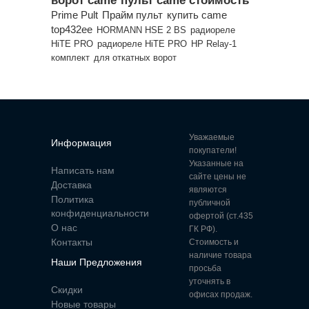
ворот came
пульт came стоимость
Prime Pult
Прайм пульт
купить came
top432ee
HORMANN HSE 2 BS
радиореле
HiTE PRO
радиореле HiTE PRO
HP Relay-1
комплект
для откатных ворот
Уважаемые
Информация
покупатели!
Указанные на
Написать нам
сайте цены не
Доставка
являются
Политика
публичной
конфиденциальности
офертой (ст.435
О нас
ГК РФ).
Контакты
Стоимость и
наличие товара
Наши Предложения
просьба
уточнять в
Скидки
офисах продаж.
Новые товары