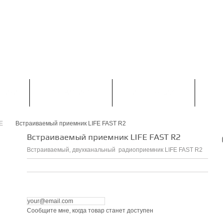
НАПИСАТЬ НАМ
КОНТАКТЫ
КАРТА САЙТА
 С-Петербург: +7 (812) 313 23 73

Москва: +7 (495) 374 50 30

Viber, WatsApp :+7 (900) 623 53 33
МНИКИ
АВТОМАТИКА
ИНСТРУКЦИИ
E
Встраиваемый приемник LIFE FAST R2
>
Встраиваемый приемник LIFE FAST R2
Встраиваемый, двухканальный радиоприемник LIFE FAST R2
Сообщите мне, когда товар станет доступен