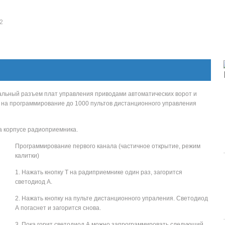
2
альный разъем плат управления приводами автоматических ворот и
а на программирование до 1000 пультов дистанционного управления
а корпусе радиоприемника.
Программирование первого канала (частичное открытие, режим
калитки)
1. Нажать кнопку Т на радиприемнике один раз, загорится
светодиод А.
2. Нажать кнопку на пульте дистанционного упраления. Светодиод
А погаснет и загорится снова.
3. Пока горит светодиод А можно запрограммировать следующий