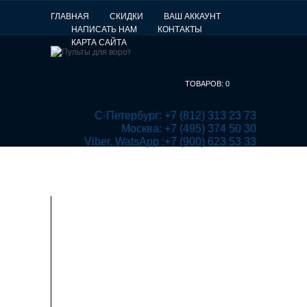
ГЛАВНАЯ
СКИДКИ
ВАШ АККАУНТ
НАПИСАТЬ НАМ
КОНТАКТЫ
КАРТА САЙТА
ТОВАРОВ:
0
 С-Петербург: +7 (812) 313 23 73

Москва: +7 (495) 374 50 30

Viber, WatsApp :+7 (900) 623 53 33
ПУЛЬТЫ ДЛЯ ВОРОТ
РАДИОПРИЕМНИКИ
АВТОМАТИКА
ИНСТРУКЦИИ