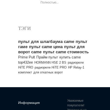
Полностью...
Все популярные товары
ТЭГИ
пульт для шлагбаума came
пульт
гаме
пульт came цена
пульт для
ворот came
пульт came стоимость
Prime Pult
Прайм пульт
купить came
top432ee
HORMANN HSE 2 BS
радиореле
HiTE PRO
радиореле HiTE PRO
HP Relay-1
комплект
для откатных ворот
Уважаемые
Информация
покупатели!