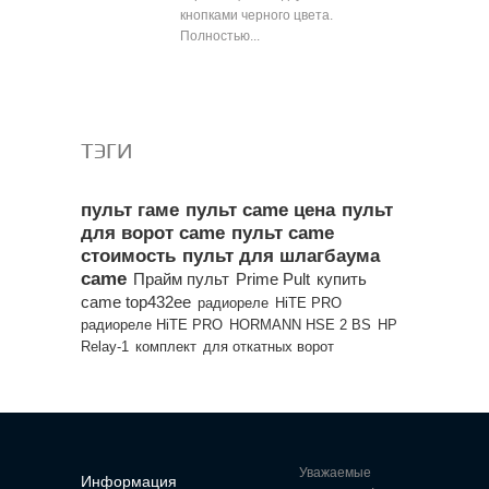
кнопками черного цвета.
Полностью...
Все популярные товары
ТЭГИ
пульт гаме
пульт came цена
пульт
для ворот came
пульт came
стоимость
пульт для шлагбаума
came
Прайм пульт
Prime Pult
купить
came top432ee
радиореле
HiTE PRO
радиореле HiTE PRO
HORMANN HSE 2 BS
HP
Relay-1
комплект
для откатных ворот
Уважаемые
Информация