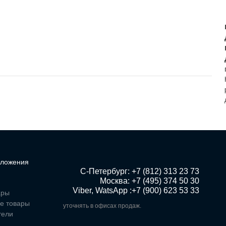
ложения
 С-Петербург: +7 (812) 313 23 73

Москва: +7 (495) 374 50 30

Viber, WatsApp :+7 (900) 623 53 33
ары
е товары
уточнять в офисах продаж.
тели