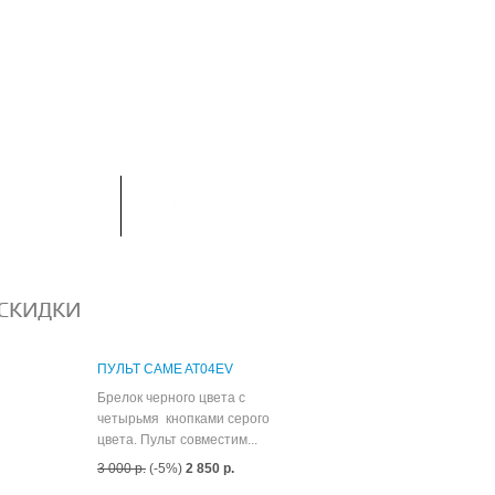
ТОВАРОВ:
0
ЗАПЧАСТИ
КАК КУПИТЬ
СКИДКИ
ПУЛЬТ CAME AT04EV
Брелок черного цвета с
четырьмя кнопками серого
цвета. Пульт совместим...
3 000 р.
(-5%)
2 850 р.