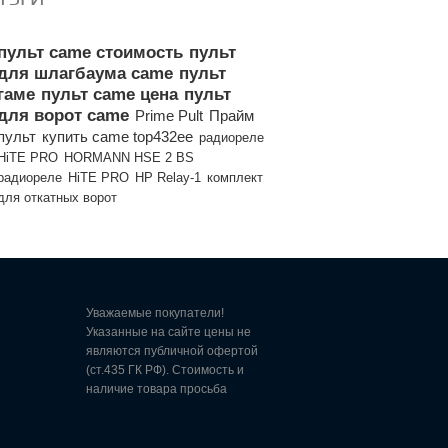
пульт came стоимость
пульт
для шлагбаума came
пульт
гаме
пульт came цена
пульт
для ворот came
Prime Pult
Прайм
пульт
купить came top432ee
радиореле
HiTE PRO
HORMANN HSE 2 BS
радиореле
HiTE PRO
HP Relay-1
комплект
для откатных ворот
Уважаемые покупатели!
Указанные на сайте цены не
являются публичной офертой
(ст.435 ГК РФ). Стоимость и
наличие товара просьба