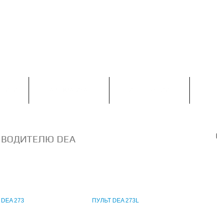
НАПИСАТЬ НАМ
КОНТАКТЫ
КАРТА САЙТА
 С-Петербург: +7 (812) 313 23 73

Москва: +7 (495) 374 50 30

Viber, WatsApp :+7 (900) 623 53 33
МНИКИ
АВТОМАТИКА
ИНСТРУКЦИИ
ЗВОДИТЕЛЮ DEA
 DEA 273
ПУЛЬТ DEA 273L