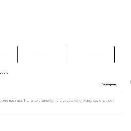
НАПИСАТЬ НАМ
КОНТАКТЫ
КАРТА САЙТА
 С-Петербург: +7 (812) 313 23 73

Москва: +7 (495) 374 50 30

Viber, WatsApp :+7 (900) 623 53 33
МНИКИ
АВТОМАТИКА
ИНСТРУКЦИИ
Logic
3 товаров.
роля доступа. Пульт дистанционного управления используются для