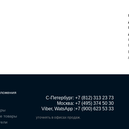
ложения
 С-Петербург: +7 (812) 313 23 73

Москва: +7 (495) 374 50 30

Viber, WatsApp :+7 (900) 623 53 33
ары
е товары
уточнять в офисах продаж.
тели