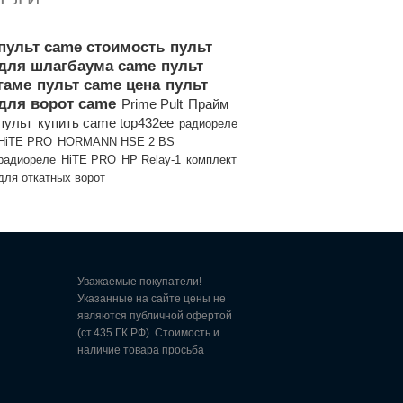
пульт came стоимость
пульт
для шлагбаума came
пульт
гаме
пульт came цена
пульт
для ворот came
Prime Pult
Прайм
пульт
купить came top432ee
радиореле
HiTE PRO
HORMANN HSE 2 BS
радиореле
HiTE PRO
HP Relay-1
комплект
для откатных ворот
Уважаемые покупатели!
Указанные на сайте цены не
являются публичной офертой
(ст.435 ГК РФ). Стоимость и
наличие товара просьба