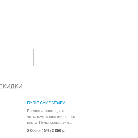
ТОВАРОВ:
0
ЗАПЧАСТИ
КАК КУПИТЬ
СКИДКИ
ПУЛЬТ CAME AT04EV
Брелок черного цвета с
четырьмя кнопками серого
цвета. Пульт совместим...
3 000 р.
(-5%)
2 850 р.